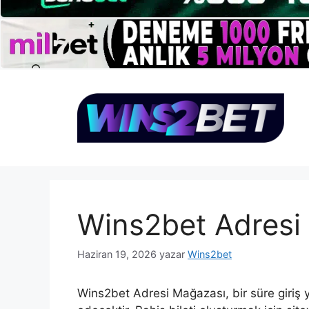
İçeriğe
atla
Wins2bet Adresi
Haziran 19, 2026
yazar
Wins2bet
Wins2bet Adresi Mağazası, bir süre giri