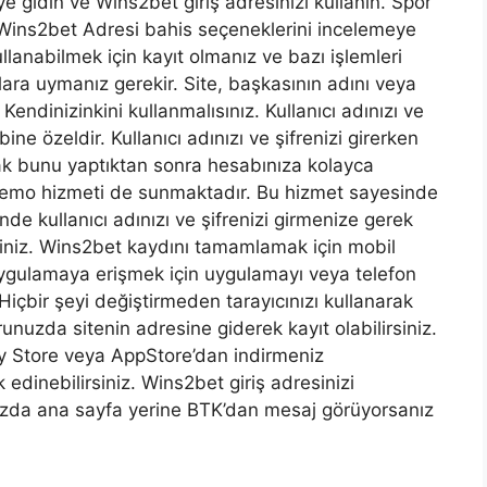
ye gidin ve Wins2bet giriş adresinizi kullanın. Spor
 Wins2bet Adresi bahis seçeneklerini incelemeye
llanabilmek için kayıt olmanız ve bazı işlemleri
ara uymanız gerekir. Site, başkasının adını veya
Kendinizinkini kullanmalısınız. Kullanıcı adınızı ve
ine özeldir. Kullanıcı adınızı ve şifrenizi girerken
ak bunu yaptıktan sonra hesabınıza kolayca
a Memo hizmeti de sunmaktadır. Bu hizmet sayesinde
de kullanıcı adınızı ve şifrenizi girmenize gerek
rsiniz. Wins2bet kaydını tamamlamak için mobil
 uygulamaya erişmek için uygulamayı veya telefon
. Hiçbir şeyi değiştirmeden tarayıcınızı kullanarak
unuzda sitenin adresine giderek kayıt olabilirsiniz.
y Store veya AppStore’dan indirmeniz
edinebilirsiniz. Wins2bet giriş adresinizi
nuzda ana sayfa yerine BTK’dan mesaj görüyorsanız