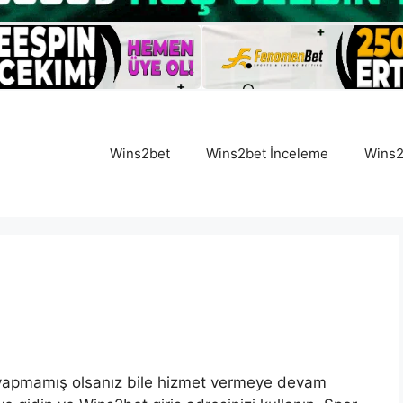
Wins2bet
Wins2bet İnceleme
Wins2
ş yapmamış olsanız bile hizmet vermeye devam