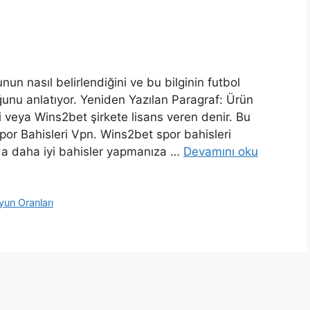
n nasıl belirlendiğini ve bu bilginin futbol
ğunu anlatıyor. Yeniden Yazılan Paragraf: Ürün
i veya Wins2bet şirkete lisans veren denir. Bu
por Bahisleri Vpn. Wins2bet spor bahisleri
nda daha iyi bahisler yapmanıza …
Devamını oku
un Oranları