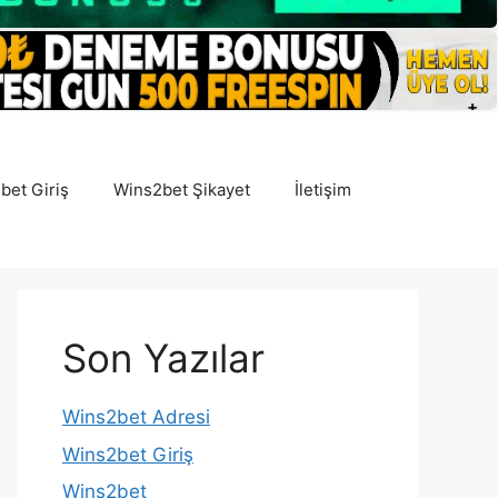
bet Giriş
Wins2bet Şikayet
İletişim
Son Yazılar
Wins2bet Adresi
Wins2bet Giriş
Wins2bet