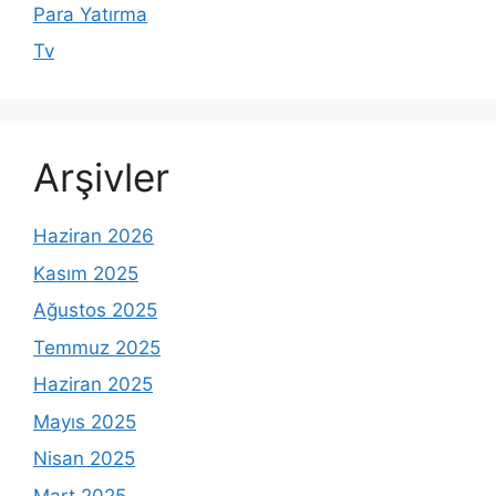
Para Yatırma
Tv
Arşivler
Haziran 2026
Kasım 2025
Ağustos 2025
Temmuz 2025
Haziran 2025
Mayıs 2025
Nisan 2025
Mart 2025