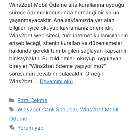
Wins2bet Mobil Ödeme site kurallarına uyduğu
sürece ödeme konusunda herhangi bir sorun
yaşanmayacaktır. Ana sayfamızda yer alan
bilgileri iyice okuyup kavramanız önemlidir.
Wins2bet web sitesi, tüm internet kullanıcılarının
erişebileceği, sitenin kuralları ve düzenlemeleri
hakkında gerekli tüm bilgileri sağlayan kapsamlı
bir kaynaktır. Bu bildirimleri okuyup uygulayan
bireyler “Wins2bet ödeme yapıyor mu?”
sorusunun cevabını bulacaktır. Örneğin
Wins2bet …
Devamını oku
Kategoriler
Para Çekme
Etiketler
Wins2bet Canlı Sonuçlar
,
Wins2bet Mobil
Ödeme
Yorum yap