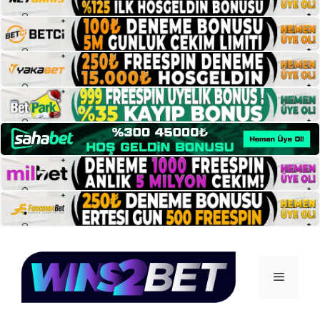
İçeriğe
atla
Menü