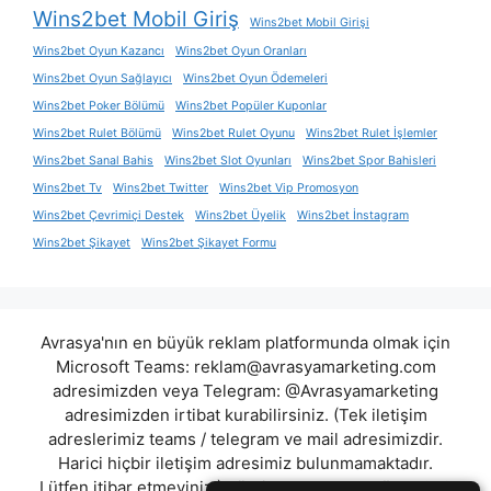
Wins2bet Mobil Giriş
Wins2bet Mobil Girişi
Wins2bet Oyun Kazancı
Wins2bet Oyun Oranları
Wins2bet Oyun Sağlayıcı
Wins2bet Oyun Ödemeleri
Wins2bet Poker Bölümü
Wins2bet Popüler Kuponlar
Wins2bet Rulet Bölümü
Wins2bet Rulet Oyunu
Wins2bet Rulet İşlemler
Wins2bet Sanal Bahis
Wins2bet Slot Oyunları
Wins2bet Spor Bahisleri
Wins2bet Tv
Wins2bet Twitter
Wins2bet Vip Promosyon
Wins2bet Çevrimiçi Destek
Wins2bet Üyelik
Wins2bet İnstagram
Wins2bet Şikayet
Wins2bet Şikayet Formu
Avrasya'nın en büyük reklam platformunda olmak için
Microsoft Teams:
reklam@avrasyamarketing.com
adresimizden veya Telegram: @Avrasyamarketing
adresimizden irtibat kurabilirsiniz. (Tek iletişim
adreslerimiz teams / telegram ve mail adresimizdir.
Harici hiçbir iletişim adresimiz bulunmamaktadır.
Lütfen itibar etmeyiniz.) Türkiye yasalarına göre 7258