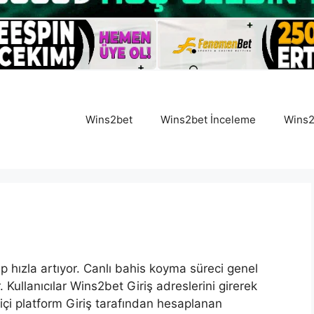
Wins2bet
Wins2bet İnceleme
Wins2
ep hızla artıyor. Canlı bahis koyma süreci genel
r. Kullanıcılar Wins2bet Giriş adreslerini girerek
imiçi platform Giriş tarafından hesaplanan