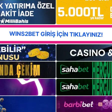
WINS2BET GİRİŞ İÇİN TIKLAYINIZ!